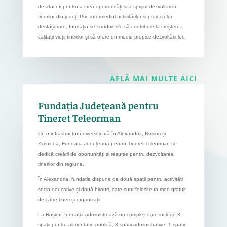
de afaceri pentru a crea oportunități și a sprijini dezvoltarea
tinerilor din județ. Prin intermediul activităților și proiectelor
desfășurate, fundația se străduiește să contribuie la creșterea
calității vieții tinerilor și să ofere un mediu propice dezvoltării lor.
AFLĂ MAI MULTE AICI
Fundația Județeană pentru
Tineret Teleorman
Cu o infrastructură diversificată în Alexandria, Roșiori și
Zimnicea, Fundația Județeană pentru Tineret Teleorman se
dedică creării de oportunități și resurse pentru dezvoltarea
tinerilor din regiune.
În Alexandria, fundația dispune de două spații pentru activități
socio-educative și două birouri, care sunt folosite în mod gratuit
de către tineri și organizații.
La Roșiori, fundația administrează un complex care include 3
spații pentru alimentație publică, 3 spații administrative, 1 spațiu