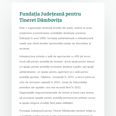
Fundația Județeană pentru
Tineret Dâmbovița
Este o organizație dedicată tinerilor din județ, având ca scop
susținerea și promovarea activităților destinate acestora.
Înființată în anul 1990, fundația administrează o infrastructură
vastă care oferă tinerilor oportunități variate de dezvoltare și
recreere.
Infrastructura include o sală de spectacole cu 400 de locuri,
nouă săli pentru activități de formare, două spații pentru birouri,
un spațiu pentru activități recreative destinat copiilor, opt spații
administrative, un spațiu pentru agrement și o sală pentru
activități sportive. Clădirea, construită în 1972, a trecut printr-un
ciclu de renovare capitală în 2010, urmat de îmbunătățiri
periodice ale spațiilor, cea mai recentă fiind în 2021.
Organizațiile neguvernamentale de tineret și tinerii care doresc
să acceseze spațiile pentru activități permanente primesc acces
la spațiu singura condiție fiind plata utilităților.
Fundația Județeană pentru Tineret Dâmbovița menține relații cu
autoritățile publice locale și alte organizații neguvernamentale,