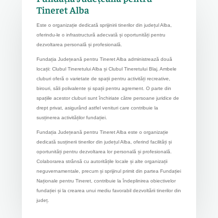
Tineret Alba
E
ste o organizație dedicată sprijinirii tinerilor din județul Alba,
oferindu-le o infrastructură adecvată și oportunități pentru
dezvoltarea personală și profesională.
Fundația Județeană pentru Tineret Alba administrează două
locații: Clubul Tineretului Alba și Clubul Tineretului Blaj. Ambele
cluburi oferă o varietate de spații pentru activități recreative,
birouri, săli polivalente și spații pentru agrement. O parte din
spațiile acestor cluburi sunt închiriate către persoane juridice de
drept privat, asigurând astfel venituri care contribuie la
susținerea activităților fundației.
Fundația Județeană pentru Tineret Alba este o organizație
dedicată susținerii tinerilor din județul Alba, oferind facilități și
oportunități pentru dezvoltarea lor personală și profesională.
Colaborarea strânsă cu autoritățile locale și alte organizații
neguvernamentale, precum și sprijinul primit din partea Fundației
Naționale pentru Tineret, contribuie la îndeplinirea obiectivelor
fundației și la crearea unui mediu favorabil dezvoltării tinerilor din
județ.