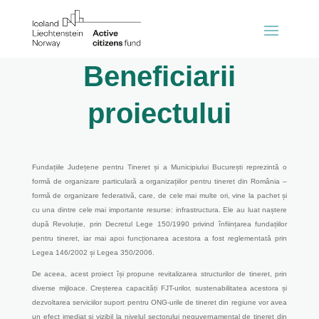
Beneficiarii
proiectului
Fundațiile Județene pentru Tineret și a Municipiului București reprezintă o
formă de organizare particulară a organizațiilor pentru tineret din România –
formă de organizare federativă, care, de cele mai multe ori, vine la pachet și
cu una dintre cele mai importante resurse: infrastructura. Ele au luat naștere
după Revoluție, prin Decretul Lege 150/1990 privind înființarea fundațiilor
pentru tineret, iar mai apoi funcționarea acestora a fost reglementată prin
Legea 146/2002 și Legea 350/2006.
De aceea, acest proiect își propune revitalizarea structurilor de tineret, prin
diverse mijloace. Creșterea capacități FJT-urilor, sustenabilitatea acestora și
dezvoltarea serviciilor suport pentru ONG-urile de tineret din regiune vor avea
un efect imediat și vizibil la nivelul sectorului neguvernamental de tineret din