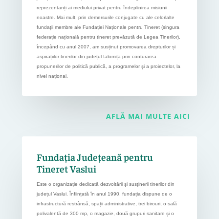
reprezentanți ai mediului privat pentru îndeplinirea misiunii
noastre. Mai mult, prin demersurile conjugate cu ale celorlalte
fundații membre ale Fundației Naționale pentru Tineret (singura
federație națională pentru tineret prevăzută de Legea Tinerilor),
începând cu anul 2007, am susținut promovarea drepturilor și
aspirațiilor tinerilor din județul Ialomița prin conturarea
propunerilor de politică publică, a programelor și a proiectelor, la
nivel național.
AFLĂ MAI MULTE AICI
Fundația Județeană pentru
Tineret Vaslui
Este o organizație dedicată dezvoltării și susținerii tinerilor din
județul Vaslui. Înființată în anul 1990, fundația dispune de o
infrastructură restrânsă, spații administrative, trei birouri, o sală
polivalentă de 300 mp, o magazie, două grupuri sanitare și o