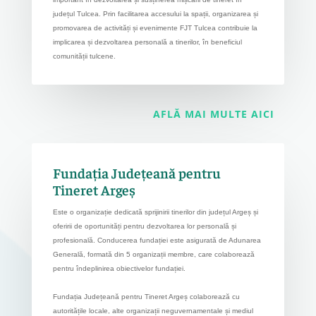
județul Tulcea. Prin facilitarea accesului la spații, organizarea și
promovarea de activități și evenimente FJT Tulcea contribuie la
implicarea și dezvoltarea personală a tinerilor, în beneficiul
comunității tulcene.
AFLĂ MAI MULTE AICI
Fundația Județeană pentru
Tineret Argeș
Este o organizație dedicată sprijinirii tinerilor din județul Argeș și
oferirii de oportunități pentru dezvoltarea lor personală și
profesională. Conducerea fundației este asigurată de Adunarea
Generală, formată din 5 organizații membre, care colaborează
pentru îndeplinirea obiectivelor fundației.
Fundația Județeană pentru Tineret Argeș colaborează cu
autoritățile locale, alte organizații neguvernamentale și mediul