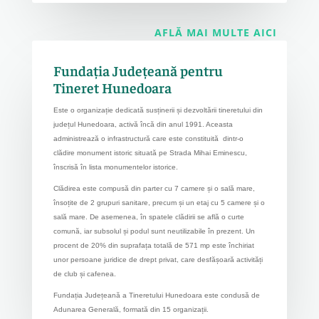
AFLĂ MAI MULTE AICI
Fundația Județeană pentru
Tineret Hunedoara
Este o organizație dedicată susținerii și dezvoltării tineretului din
județul Hunedoara, activă încă din anul 1991. Aceasta
administrează o infrastructură care este constituită dintr-o
clădire monument istoric situată pe Strada Mihai Eminescu,
înscrisă în lista monumentelor istorice.
Clădirea este compusă din parter cu 7 camere și o sală mare,
însoțite de 2 grupuri sanitare, precum și un etaj cu 5 camere și o
sală mare. De asemenea, în spatele clădirii se află o curte
comună, iar subsolul și podul sunt neutilizabile în prezent. Un
procent de 20% din suprafața totală de 571 mp este închiriat
unor persoane juridice de drept privat, care desfășoară activități
de club și cafenea.
Fundația Județeană a Tineretului Hunedoara este condusă de
Adunarea Generală, formată din 15 organizații.