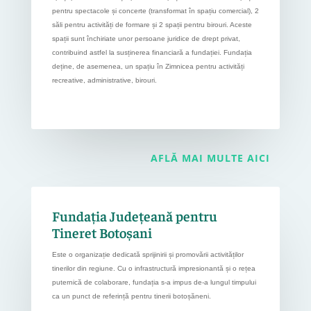
pentru spectacole și concerte (transformat în spațiu comercial), 2
săli pentru activități de formare și 2 spații pentru birouri. Aceste
spații sunt închiriate unor persoane juridice de drept privat,
contribuind astfel la susținerea financiară a fundației. Fundația
deține, de asemenea, un spațiu în Zimnicea pentru activități
recreative, administrative, birouri.
AFLĂ MAI MULTE AICI
Fundația Județeană pentru
Tineret Botoșani
Este o organizație dedicată sprijinirii și promovării activităților
tinerilor din regiune. Cu o infrastructură impresionantă și o rețea
puternică de colaborare, fundația s-a impus de-a lungul timpului
ca un punct de referință pentru tinerii botoșăneni.