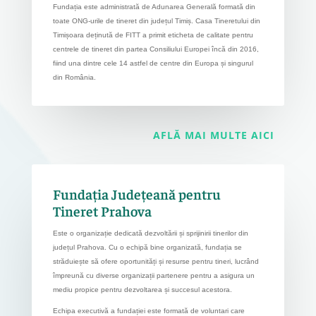
Fundația este administrată de Adunarea Generală formată din
toate ONG-urile de tineret din județul Timiș. Casa Tineretului din
Timișoara deținută de FITT a primit eticheta de calitate pentru
centrele de tineret din partea Consiliului Europei încă din 2016,
fiind una dintre cele 14 astfel de centre din Europa și singurul
din România.
AFLĂ MAI MULTE AICI
Fundația Județeană pentru
Tineret Prahova
Este o organizație dedicată dezvoltării și sprijinirii tinerilor din
județul Prahova. Cu o echipă bine organizată, fundația se
străduiește să ofere oportunități și resurse pentru tineri, lucrând
împreună cu diverse organizații partenere pentru a asigura un
mediu propice pentru dezvoltarea și succesul acestora.
Echipa executivă a fundației este formată de voluntari care