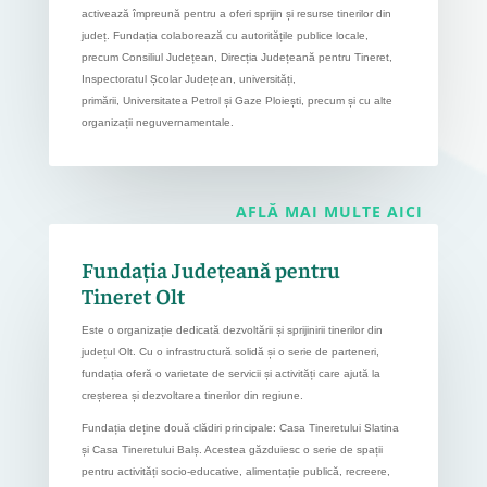
activează împreună pentru a oferi sprijin și resurse tinerilor din
județ. Fundația colaborează cu autoritățile publice locale,
precum Consiliul Județean, Direcția Județeană pentru Tineret,
Inspectoratul Școlar Județean, universități,
primării, Universitatea Petrol și Gaze Ploiești, precum și cu alte
organizații neguvernamentale.
AFLĂ MAI MULTE AICI
Fundația Județeană pentru
Tineret Olt
Este o organizație dedicată dezvoltării și sprijinirii tinerilor din
județul Olt. Cu o infrastructură solidă și o serie de parteneri,
fundația oferă o varietate de servicii și activități care ajută la
creșterea și dezvoltarea tinerilor din regiune.
Fundația deține două clădiri principale: Casa Tineretului Slatina
și Casa Tineretului Balș. Acestea găzduiesc o serie de spații
pentru activități socio-educative, alimentație publică, recreere,