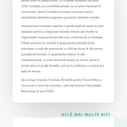
pentru tineri în județul Bihor. Cu o istorie începând din anul
1990, fundația și-a consolidat poziția ca un pilon important în
comunitate, oferind facilități și resurse necesare pentru
dezvoltarea diferitelor programe și proiecte dedicate tinerilor.
Infrastructura fundației cuprinde o gamă largă de spații ce sunt
adaptate pentru a răspunde nevoilor diverse ale tinerilor și
organizațiilor neguvernamentale care colaborează cu fundația.
Printre acestea se numără 3 spații pentru activități socio-
educative, o sală de spectacole cu 300 de locuri, 8 săli pentru
activități de formare, 5 spații pentru birouri, 5 săli
multifuncționale, o curte interioară dotată cu scenă, sunet și
lumini, precum și alte facilități, cum ar fi o cafenea cu terasă și o
sală de fitness.
De-a lungul timpului, Fundația Română pentru Tineret Bihor a
trecut prin 6 cicluri de renovare, cele mai recente îmbunătățiri
fiind aduse în anul 2022.
AFLĂ MAI MULTE AICI