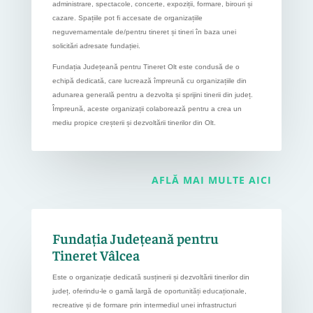
administrare, spectacole, concerte, expoziții, formare, birouri și
cazare. Spațiile pot fi accesate de organizațiile
neguvernamentale de/pentru tineret și tineri în baza unei
solicitări adresate fundației.
Fundația Județeană pentru Tineret Olt este condusă de o
echipă dedicată, care lucrează împreună cu organizațiile din
adunarea generală pentru a dezvolta și sprijini tinerii din județ.
Împreună, aceste organizații colaborează pentru a crea un
mediu propice creșterii și dezvoltării tinerilor din Olt.
AFLĂ MAI MULTE AICI
Fundația Județeană pentru
Tineret Vâlcea
Este o organizație dedicată susținerii și dezvoltării tinerilor din
județ, oferindu-le o gamă largă de oportunități educaționale,
recreative și de formare prin intermediul unei infrastructuri