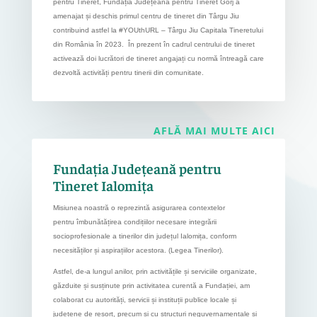
pentru Tineret, Fundația Județeană pentru Tineret Gorj a
amenajat și deschis primul centru de tineret din Târgu Jiu
contribuind astfel la #YOUthURL – Târgu Jiu Capitala Tineretului
din România în 2023. În prezent în cadrul centrului de tineret
activează doi lucrători de tineret angajați cu normă întreagă care
dezvoltă activități pentru tinerii din comunitate.
AFLĂ MAI MULTE AICI
Fundația Județeană pentru
Tineret Ialomița
Misiunea noastră o reprezintă asigurarea contextelor
pentru îmbunătățirea condițiilor necesare integrării
socioprofesionale a tinerilor din județul Ialomița, conform
necesităților și aspirațiilor acestora. (Legea Tinerilor).
Astfel, de-a lungul anilor, prin activitățile și serviciile organizate,
găzduite și susținute prin activitatea curentă a Fundației, am
colaborat cu autorități, servicii și instituții publice locale și
județene de resort, precum și cu structuri neguvernamentale și