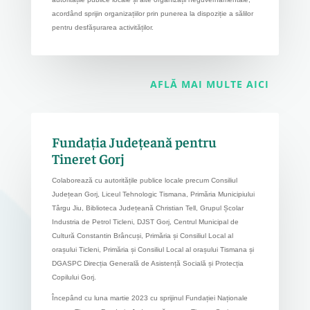
acordând sprijin organizațiilor prin punerea la dispoziție a sălilor
pentru desfășurarea activităților.
AFLĂ MAI MULTE AICI
Fundația Județeană pentru
Tineret Gorj
Colaborează cu autoritățile publice locale precum Consiliul
Județean Gorj, Liceul Tehnologic Tismana, Primăria Municipiului
Târgu Jiu, Biblioteca Județeană Christian Tell, Grupul Școlar
Industria de Petrol Ticleni, DJST Gorj, Centrul Municipal de
Cultură Constantin Brâncuși, Primăria și Consiliul Local al
orașului Ticleni, Primăria și Consiliul Local al orașului Tismana și
DGASPC Direcția Generală de Asistență Socială și Protecția
Copilului Gorj.
Începând cu luna martie 2023 cu sprijinul Fundației Naționale