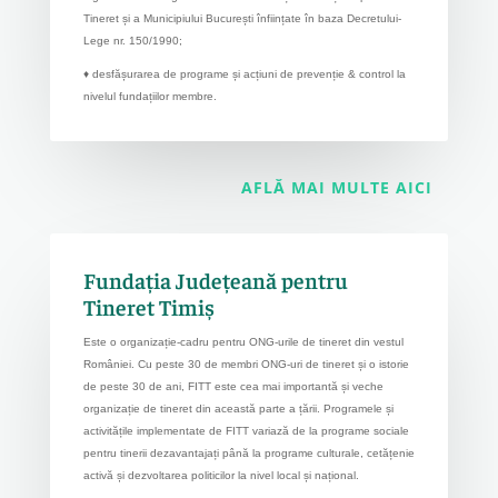
Tineret și a Municipiului București înființate în baza Decretului-
Lege nr. 150/1990;
♦ desfășurarea de programe și acțiuni de prevenție & control la
nivelul fundațiilor membre.
AFLĂ MAI MULTE AICI
Fundația Județeană pentru
Tineret Timiș
Este o organizație-cadru pentru ONG-urile de tineret din vestul
României. Cu peste 30 de membri ONG-uri de tineret și o istorie
de peste 30 de ani, FITT este cea mai importantă și veche
organizație de tineret din această parte a țării. Programele și
activitățile implementate de FITT variază de la programe sociale
pentru tinerii dezavantajați până la programe culturale, cetățenie
activă și dezvoltarea politicilor la nivel local și național.