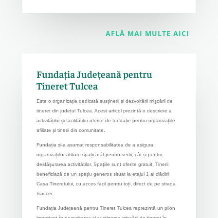
AFLĂ MAI MULTE AICI
Fundația Județeană pentru
Tineret Tulcea
E
ste o organizație dedicată susținerii și dezvoltării mișcării de
tineret din județul Tulcea. Acest articol prezintă o descriere a
activităților și facilităților oferite de fundație pentru organizațiile
afiliate și tinerii din comunitate.
Fundația și-a asumat responsabilitatea de a asigura
organizațiilor afiliate spații atât pentru sedii, cât și pentru
desfășurarea activităților. Spațiile sunt oferite gratuit. Tinerii
beneficiază de un spațiu generos situat la etajul 1 al clădirii
Casa Tineretului, cu acces facil pentru toți, direct de pe strada
Isaccei.
Fundația Județeană pentru Tineret Tulcea reprezintă un pilon
important în dezvoltarea și susținerea mișcării de tineret în