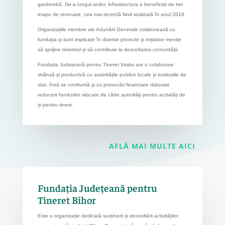
garderobă. De-a lungul anilor, infrastructura a beneficiat de trei
etape de renovare, cea mai recentă fiind realizată în anul 2018.
Organizațiile membre ale Adunării Generale colaborează cu
fundația și sunt implicate în diverse proiecte și inițiative menite
să sprijine tineretul și să contribuie la dezvoltarea comunității.
Fundația Județeană pentru Tineret Vaslui are o colaborare
strânsă și productivă cu autoritățile publice locale și instituțiile de
stat, însă se confruntă și cu provocări financiare datorate
reducerii fondurilor alocate de către autorități pentru activități de
și pentru tinere.
AFLĂ MAI MULTE AICI
Fundația Județeană pentru
Tineret Bihor
E
ste o organizație dedicată susținerii și dezvoltării activităților