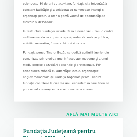
celor peste 30 de ani de activitate, fundația și-a îmbunătățit
constant facilitățile și a colaborat cu numeroase instituții și
organizații pentru a oferi o gamă variată de oportunități de
creștere și dezvoltare.
Infrastructura fundației include Casa Tineretului Buzău, o clădire
multifuncțională ce cuprinde spații pentru alimentație publică,
activități recreative, formare, birouri și cazare.
Fundația pentru Tineret Buzău se dedică sprijinirii tinerilor din
comunitate prin oferirea unei infrastructuri moderne și a unui
mediu propice dezvoltării personale și profesionale. Prin
colaborarea strânsă cu autoritățile locale, organizațiile
neguvernamentale și Fundația Națională pentru Tineret,
fundația contribuie la crearea unui ecosistem în care tinerii se
pot dezvolta și reuși în diverse domenii de interes.
AFLĂ MAI MULTE AICI
Fundația Județeană pentru