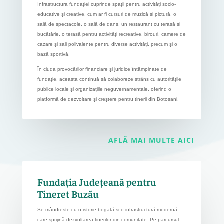
Infrastructura fundației cuprinde spații pentru activități socio-
educative și creative, cum ar fi cursuri de muzică și pictură, o
sală de spectacole, o sală de dans, un restaurant cu terasă și
bucătărie, o terasă pentru activități recreative, birouri, camere de
cazare și sali polivalente pentru diverse activități, precum și o
bază sportivă.
În ciuda provocărilor financiare și juridice întâmpinate de
fundație, aceasta continuă să colaboreze strâns cu autoritățile
publice locale și organizațiile neguvernamentale, oferind o
platformă de dezvoltare și creștere pentru tinerii din Botoșani.
AFLĂ MAI MULTE AICI
Fundația Județeană pentru
Tineret Buzău
Se mândrește cu o istorie bogată și o infrastructură modernă
care sprijină dezvoltarea tinerilor din comunitate. Pe parcursul