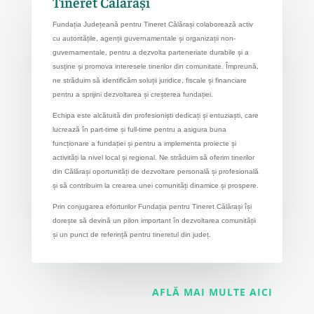
Tineret Călărași
Fundația Județeană pentru Tineret Călărași colaborează activ
cu autoritățile, agenții guvernamentale și organizații non-
guvernamentale, pentru a dezvolta parteneriate durabile și a
susține și promova interesele tinerilor din comunitate. Împreună,
ne străduim să identificăm soluții juridice, fiscale și financiare
pentru a sprijini dezvoltarea și creșterea fundației.
Echipa este alcătuită din profesioniști dedicați și entuziaști, care
lucrează în part-time și full-time pentru a asigura buna
funcționare a fundației și pentru a implementa proiecte și
activități la nivel local și regional. Ne străduim să oferim tinerilor
din Călărași oportunități de dezvoltare personală și profesională
și să contribuim la crearea unei comunități dinamice și prospere.
Prin conjugarea eforturilor Fundația pentru Tineret Călărași își
dorește să devină un pilon important în dezvoltarea comunității
și un punct de referință pentru tineretul din județ.
AFLĂ MAI MULTE AICI