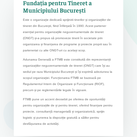
Fundația pentru Tineret a
Municipiului București
E
ste o organizație dedicată sprijinirii tinerilor și organizațiilor de
tineret din București, fiind înființată în 1990. Acest partener
esențial pentru organizațiile neguvernamentale de tineret
(ONGT) și-a propus să promoveze tinerii în societate prin
organizarea și finanțarea de programe și proiecte proprii sau în
parteneriat cu alte ONGT-uri cu același scop.
Adunarea Generală a FTMB este constituită din reprezentanții
organizațiilor neguvernamentale de tineret (ONGT) care își au
sediul pe raza Municipiului București și își exprimă adeziunea la
scopul organizației. Funcționarea FTMB se bazează pe
Regulamentul Intern de Organizare și Funcționare (RIOF),
precum și pe reglementările legale în vigoare.
FTMB pune un accent deosebit pe oferirea de oportunități
pentru organizațiile de și pentru tineret, oferind finanțare pentru
proiecte, consultanță managerială și organizatorică, sprijin
logistic și punerea la dispoziție gratuită a sălilor pentru
desfășurarea de activități.