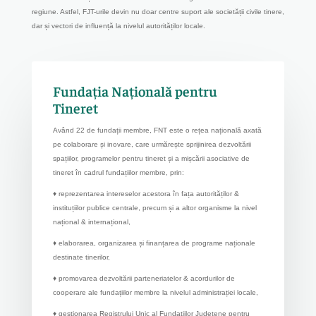
regiune. Astfel, FJT-urile devin nu doar centre suport ale societății civile tinere,
dar și vectori de influență la nivelul autorităților locale.
Fundația Națională pentru
Tineret
Având 22 de fundații membre, FNT este o rețea națională axată
pe colaborare și inovare, care urmărește sprijinirea dezvoltării
spațiilor, programelor pentru tineret și a mișcării asociative de
tineret în cadrul fundațiilor membre, prin:
♦ reprezentarea intereselor acestora în fața autorităților &
instituțiilor publice centrale, precum și a altor organisme la nivel
național & internațional,
♦ elaborarea, organizarea și finanțarea de programe naționale
destinate tinerilor,
♦ promovarea dezvoltării parteneriatelor & acordurilor de
cooperare ale fundațiilor membre la nivelul administrației locale,
♦ gestionarea Registrului Unic al Fundațiilor Județene pentru