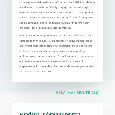
impresionante și diversificate. Înființată în anul 1993, fundația se
mândrește cu o serie de facilități și spații precum trei spații
dedicate activităților socio-educative, care pot fi folosite pentru
cursuri, ateliere și alte evenimente. Totodată, există un spațiu
special amenajat pentru dezbatere publică, unde tinerii pot
împărtăși idei și discuta subiecte de interes.
Fundația Județeană pentru Tineret Vâlcea se străduiește să
colaboreze în mod activ cu organizațiile neguvernamentale și
alte entități implicate în domeniul tineretului, oferind sprijin prin
facilitățile sale și contribuind la dezvoltarea personală și
profesională a tinerilor din județ. Această abordare proactivă și
orientată spre nevoile și interesele tinerilor evidențiază
angajamentul fundației de a fi un model de succes pentru alte
inițiative locale și naționale.
AFLĂ MAI MULTE AICI
Fundația Județeană pentru