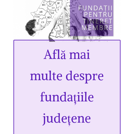
Află mai
multe despre
fundațiile
județene