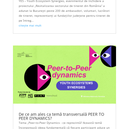
YES – Youth Ecosystem Synergies, evenimentul de închidere a
proiectului „Revitalizarea sectorului de tineret din România” a
adunat la București peste 200 de ambasadori, voluntari, lucrători
de tineret, reprezentanți ai fundațiilor județene pentru tineret de
pe întreg...
citește mai mult
De ce am ales ca temă transversală PEER TO
PEER DYNAMICS?
Tema „Peer-to-Peer Dynamics - ce reprezintă? Această temă
încorporează ideea fundamentală că fiecare participant aduce un