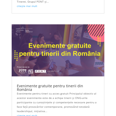
Tineret, Grupul PONT și...
citește mai mult
Evenimente gratuite pentru tinerii din
România
Evenimente pentru tineri cu acces gratuit Principalul obiectiv al
acestor evenimente este de a echipa tinerii și ONG-urile
participante cu cunoștințele și competențele necesare pentru a
face față provocărilor contemporane, promovând totodată
leadershipul, inițiativa...
citește mai mult