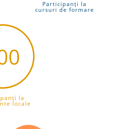
Participanți la
cursuri de formare
00
ipanți la
nte locale