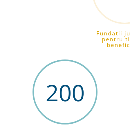
Fundații j
pentru t
benefic
200