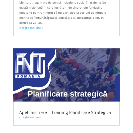
Mentorat, egalitate de gen și incluziune socială - training Nu
există nicio lună în care lucrătorii de tineret din fundațiile
județene pentru tineret să nu participe la sesiuni de formare
menite să îmbunătățească abilitățile și cunoștințele lor. În
perioada 23- 26...
citește mai mult
Apel înscriere – Training Planificare Strategică
citește mai mult