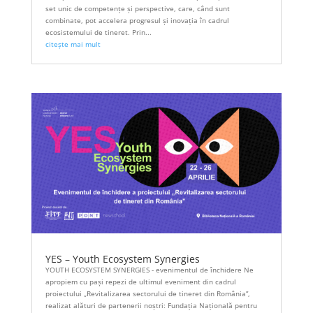
set unic de competențe și perspective, care, când sunt
combinate, pot accelera progresul și inovația în cadrul
ecosistemului de tineret. Prin...
citește mai mult
YES – Youth Ecosystem Synergies
YOUTH ECOSYSTEM SYNERGIES - evenimentul de închidere Ne
apropiem cu pași repezi de ultimul eveniment din cadrul
proiectului „Revitalizarea sectorului de tineret din România”,
realizat alături de partenerii noștri: Fundația Națională pentru